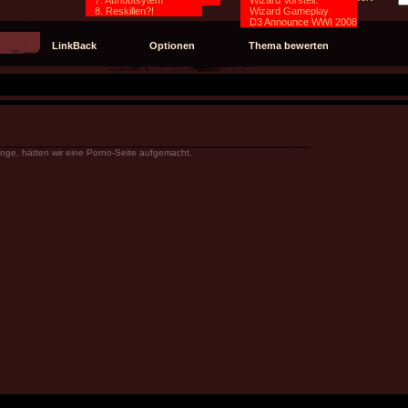
7. Attributsytem
Sieben Übel
Wizard Vorstell.
8. Reskillen?!
Wizard Gameplay
D3 Announce WWI 2008
LinkBack
Optionen
Thema bewerten
_________________________________________________
nge, hätten wir eine Porno-Seite aufgemacht.