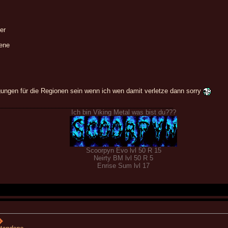
er
ene
gungen für die Regionen sein wenn ich wen damit verletze dann sorry
_________________________________________________
Ich bin Viking Metal was bist du???
Scoorpyn Evo lvl 50 R 15
Neirty BM lvl 50 R 5
Enrise Sum lvl 17