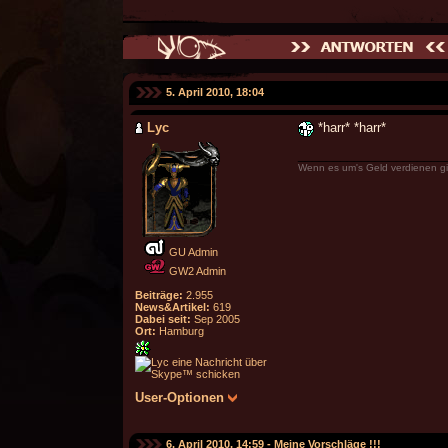
5. April 2010, 18:04
Lyc
*harr* *harr*
_____________________
Wenn es um's Geld verdienen gi
GU Admin
GW2 Admin
Beiträge:
2.955
News&Artikel:
619
Dabei seit:
Sep 2005
Ort:
Hamburg
User-Optionen
6. April 2010, 14:59 -
Meine Vorschläge !!!