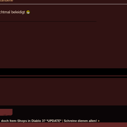
standene
chtmal beleidigt
_________________________________________________
 doch Item-Shops in Diablo 3? *UPDATE*
|
Schreine dienen allen!
»