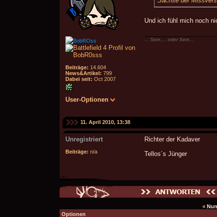
Sachse der Missver
Und ich fühl mich noch ni
_____________________
... Sein,... oder Sein...
BobROss
Beiträge:
14.604
News&Artikel:
799
Dabei seit:
Oct 2007
User-Optionen
11. April 2010, 13:38
Unregistriert
Richter der Kadaver
Beiträge:
n/a
Tellos´s Jünger
«
Nun
Optionen