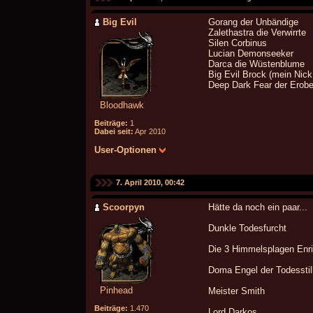
Big Evil
Gorang der Unbändige
Zalethastra die Verwirrte
Silen Corbinus
Lucian Demonseeker
Darca die Wüstenblume
Big Evil Brock (mein Nick
Deep Dark Fear der Erobe
Bloodhawk
Beiträge:
1
Dabei seit:
Apr 2010
User-Optionen
7. April 2010, 00:42
Scoorpyn
Hätte da noch ein paar...
Dunkle Todesfurcht
Die 3 Himmelsplagen Enris
Doma Engel der Todesstil
Pinhead
Meister Smith
Beiträge:
1.470
Lord Darkos