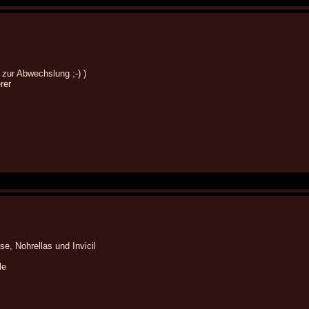
 zur Abwechslung ;-) )
rer
e, Nohrellas und Invicil
le