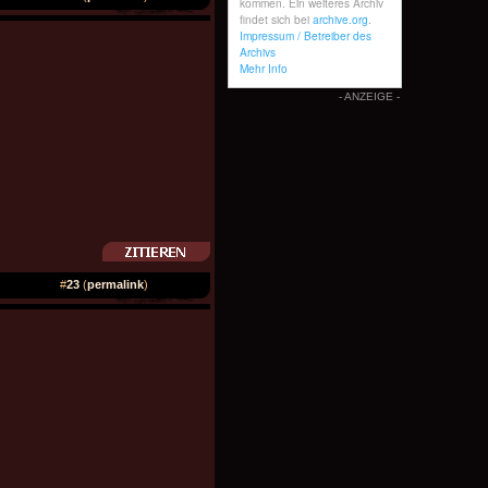
- ANZEIGE -
#
23
(
permalink
)