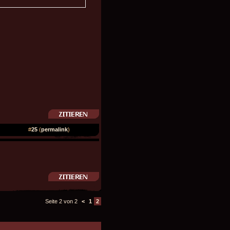
#
25
(
permalink
)
Seite 2 von 2
<
1
2