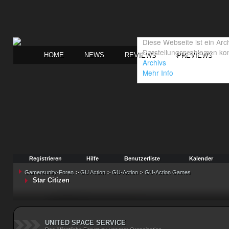
HOME
NEWS
REVIEWS
PREVIEWS
Registrieren
Hilfe
Benutzerliste
Kalender
Gamersunity-Foren
>
GU Action
>
GU-Action
>
GU-Action Games
Star Citizen
UNITED SPACE SERVICE