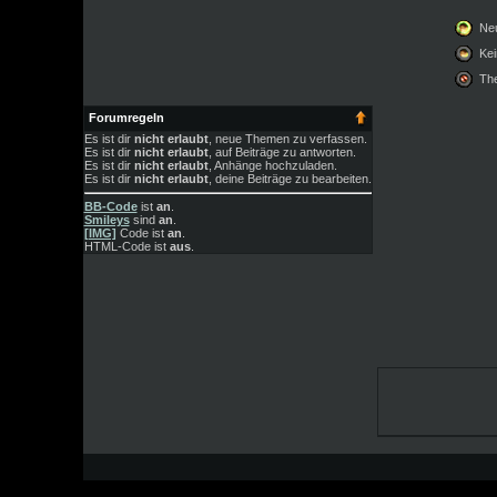
Neu
Kei
Th
Forumregeln
Es ist dir
nicht erlaubt
, neue Themen zu verfassen.
Es ist dir
nicht erlaubt
, auf Beiträge zu antworten.
Es ist dir
nicht erlaubt
, Anhänge hochzuladen.
Es ist dir
nicht erlaubt
, deine Beiträge zu bearbeiten.
BB-Code
ist
an
.
Smileys
sind
an
.
[IMG]
Code ist
an
.
HTML-Code ist
aus
.