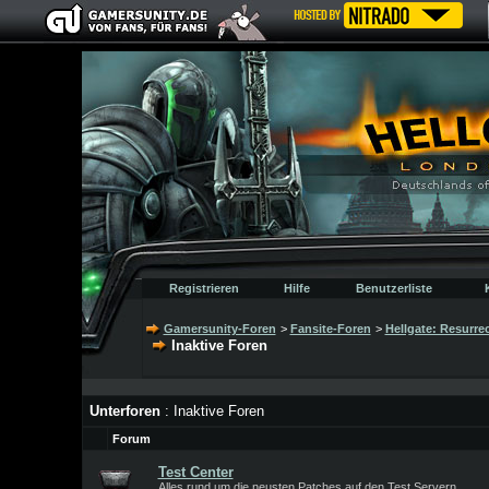
Registrieren
Hilfe
Benutzerliste
Gamersunity-Foren
>
Fansite-Foren
>
Hellgate: Resurre
Inaktive Foren
Unterforen
: Inaktive Foren
Forum
Test Center
Alles rund um die neusten Patches auf den Test Servern.