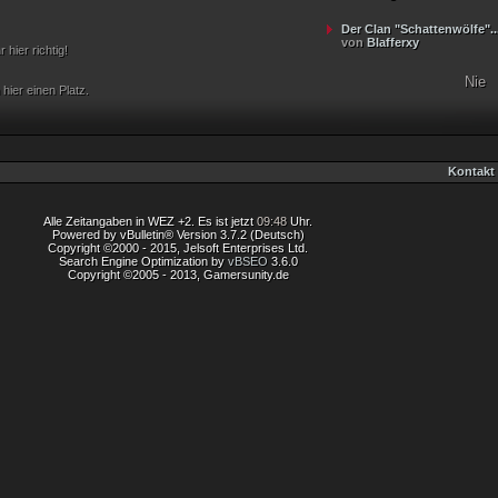
Der Clan "Schattenwölfe"..
von
Blafferxy
hier richtig!
Nie
ier einen Platz.
Kontakt
Alle Zeitangaben in WEZ +2. Es ist jetzt
09:48
Uhr.
Powered by vBulletin® Version 3.7.2 (Deutsch)
Copyright ©2000 - 2015, Jelsoft Enterprises Ltd.
Search Engine Optimization by
vBSEO
3.6.0
Copyright ©2005 - 2013, Gamersunity.de