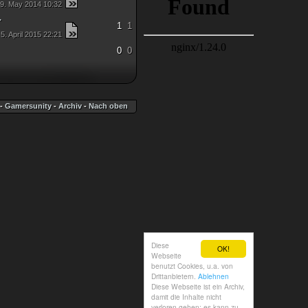
9. May 2014 10:32
.
1
1
5. April 2015 22:21
0
0
-
Gamersunity
-
Archiv
-
Nach oben