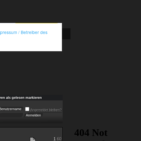
ren als gelesen markieren
Angemeldet bleiben?
1
60