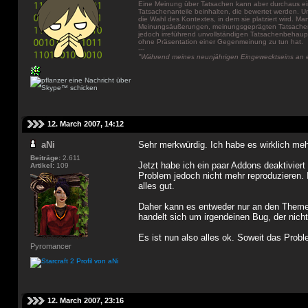
Eine Meinung über Tatsachen kann aber durchaus ei
Tatsachenanteile beinhalten, die bewertet werden. 
die Wahl des Kontextes, in dem sie platziert wird. Ma
Meinungsäußerungen, meinungsgeprägten Tatsachen
jedoch irreführend unvollständigen Tatsachenbeha
ohne Präsentation einer Gegenmeinung zu tun hat.
---
"Während meines neunjährigen Eingewecktseins an ei
12. March 2007, 14:12
aNi
Sehr merkwürdig. Ich habe es wirklich me
Beiträge:
2.611
Jetzt habe ich ein paar Addons deaktiviert
Artikel:
109
Problem jedoch nicht mehr reproduzieren. I
alles gut.
Daher kann es entweder nur an den Themes
handelt sich um irgendeinen Bug, der nicht
Es ist nun also alles ok. Soweit das Proble
Pyromancer
12. March 2007, 23:16