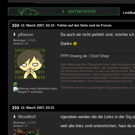
LinkBa
12. March 2007, 02:10 -
Fehler auf der Seite und im Forum
pflanzer
Da auch wir nicht perfekt sind, möchte ich 
Beiträge:
3.536
Danke
Artikel:
84
___________________________________
PPP-Irrwerg.de
|
Oxid Shop
Eine Meinung über Tatsachen kann aber durchaus ei
Tatsachenanteile beinhalten, die bewertet werden. 
die Wahl des Kontextes, in dem sie platziert wird. Ma
Meinungsäußerungen, meinungsgeprägten Tatsachen
jedoch irreführend unvollständigen Tatsachenbeha
ohne Präsentation einer Gegenmeinung zu tun hat.
---
"Während meines neunjährigen Eingewecktseins an ei
12. March 2007, 03:31
WiseWolf
irgendwie werden die die Links in der Sig j
Beiträge:
1.208
weil alle links sind unterstrichen, hast da
Artikel:
67
___________________________________