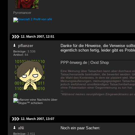
Pyromancer
12. March 2007, 12:51
pflanzer
Danke für die Hinweise, die Verweise sollt
eigentlich schon fertig, leider gibt es Pro
Beiträge:
3.536
Artikel:
84
___________________________________
PPP-Irrwerg.de
|
Oxid Shop
Eine Meinung über Tatsachen kann aber durchaus ei
Tatsachenanteile beinhalten, die bewertet werden. 
die Wahl des Kontextes, in dem sie platziert wird. Ma
Meinungsäußerungen, meinungsgeprägten Tatsachen
jedoch irreführend unvollständigen Tatsachenbeha
ohne Präsentation einer Gegenmeinung zu tun hat.
---
"Während meines neunjährigen Eingewecktseins an ei
12. March 2007, 13:07
aNi
Noch ein paar Sachen:
Beiträge:
2.611