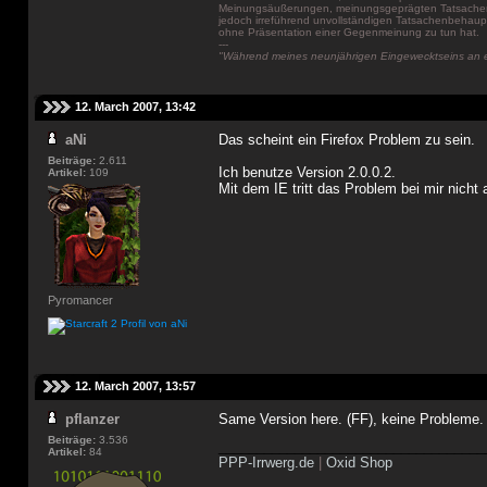
Meinungsäußerungen, meinungsgeprägten Tatsachen
jedoch irreführend unvollständigen Tatsachenbeha
ohne Präsentation einer Gegenmeinung zu tun hat.
---
"Während meines neunjährigen Eingewecktseins an ei
12. March 2007, 13:42
aNi
Das scheint ein Firefox Problem zu sein.
Beiträge:
2.611
Ich benutze Version 2.0.0.2.
Artikel:
109
Mit dem IE tritt das Problem bei mir nicht 
Pyromancer
12. March 2007, 13:57
pflanzer
Same Version here. (FF), keine Probleme.
Beiträge:
3.536
___________________________________
Artikel:
84
PPP-Irrwerg.de
|
Oxid Shop