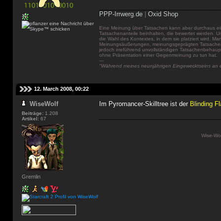
___________________________________
PPP-Irrwerg.de
|
Oxid Shop
Eine Meinung über Tatsachen kann aber durchaus ei
Tatsachenanteile beinhalten, die bewertet werden. 
die Wahl des Kontextes, in dem sie platziert wird. Ma
Meinungsäußerungen, meinungsgeprägten Tatsachen
jedoch irreführend unvollständigen Tatsachenbeha
ohne Präsentation einer Gegenmeinung zu tun hat.
---
"Während meines neunjährigen Eingewecktseins an ei
12. March 2008, 00:22
WiseWolf
Im Pyromancer-Skilltree ist der
Blinding F
Beiträge:
1.208
___________________________________
Artikel:
67
Wise-Wol
Gremlin