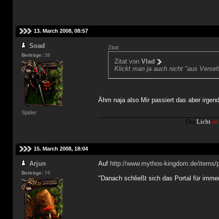
13. March 2008, 08:57
Soad
Zitat:
Beiträge:
38
Zitat von
Vlad
Klickt man ja auch nicht "aus Verseh
Ähm naja also Mir passiert das aber irgen
Spider
___________________________________
Das
Licht
ist
15. March 2008, 18:04
Arjun
Auf
http://www.mythos-kingdom.de/items/p
Beiträge:
76
"Danach schließt sich das Portal für imme