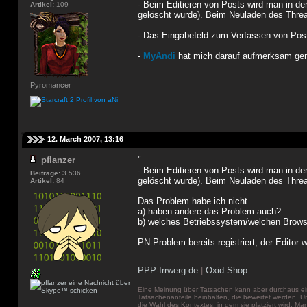
- Beim Editieren von Posts wird man in den
Artikel:
109
gelöscht wurde). Beim Neuladen des Threads
- Das Eingabefeld zum Verfassen von Pos
-
MyAndi
hat mich darauf aufmerksam gem
Pyromancer
12. March 2007, 13:16
pflanzer
"
- Beim Editieren von Posts wird man in den
Beiträge:
3.536
gelöscht wurde). Beim Neuladen des Threads
Artikel:
84
Das Problem habe ich nicht
a) haben andere das Problem auch?
b) welches Betriebssystem/welchen Browser
PN-Problem bereits registriert, der Editor
___________________________________
PPP-Irrwerg.de
|
Oxid Shop
Eine Meinung über Tatsachen kann aber durchaus ei
Tatsachenanteile beinhalten, die bewertet werden. 
die Wahl des Kontextes, in dem sie platziert wird. Ma